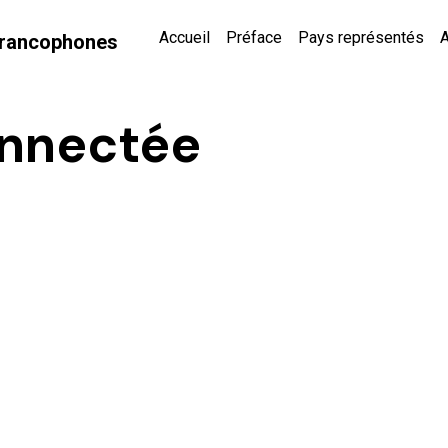
Accueil
Préface
Pays représentés
A
 Francophones
nnectée