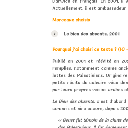
Darwich en français.
En 2001, il 
Actuellement, il est ambassadeur d
Morceaux choisis
Le bien des absents, 2001
Pourquoi j’ai choisi ce texte ? (HJ 
Publié en 2001 et réédité en 202
remplies, notamment comme ancie
luttes des Palestiniens. Originai
petits récits du calvaire vécu de
par leurs propres voisins arabes e
Le Bien des absents
, c’est d’abord
compris et pire encore, depuis 2001
« Genet fut témoin de la chute de 
des Palestiniens. Il fut égalemen