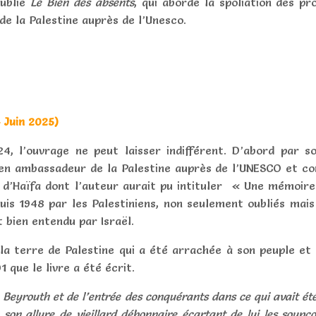
publie
Le Bien des absents
, qui aborde la spoliation des pr
e la Palestine auprès de l’Unesco.
- Juin 2025)
4, l’ouvrage ne peut laisser indifférent. D’abord par so
n ambassadeur de la Palestine auprès de l’UNESCO et c
re d’Haïfa dont l’auteur aurait pu intituler « Une mémoire
puis 1948 par les Palestiniens, non seulement oubliés m
t bien entendu par Israël.
 la terre de Palestine qui a été arrachée à son peuple et
 que le livre a été écrit.
Beyrouth et de l’entrée des conquérants dans ce qui avait été 
t, son allure de vieillard débonnaire écartant de lui les soup