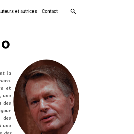
uteurs et autrices
Contact
io
nt la
aire.
re et
, une
s des
ageur
i des
à une
s des