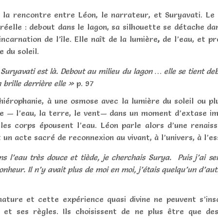
s la rencontre entre Léon, le narrateur, et
Suryavati
. Le
rréelle : debout dans le lagon, sa silhouette se détache dan
incarnation de
l’île
. Elle
naît de la lumière
,
de l’eau, et pr
e du soleil.
Suryavati est là. Debout au milieu du lagon … elle se tient deb
 brille derrière elle »
p. 97
 hiérophanie, à une osmose avec la lumière du soleil ou pl
ie — l’eau, la terre, le vent— dans un moment d’extase im
les corps épousent l’eau. Léon parle alors d’une renaiss
un acte sacré de reconnexion au vivant, à l’univers, à l’es
 l’eau très douce et tiède, je cherchais Surya. Puis j’ai s
 bonheur. Il n’y avait plus de moi en moi, j’étais quelqu’un d’
nature et cette expérience quasi divine ne peuvent s’ins
é et ses règles. Ils choisissent de ne plus être que d