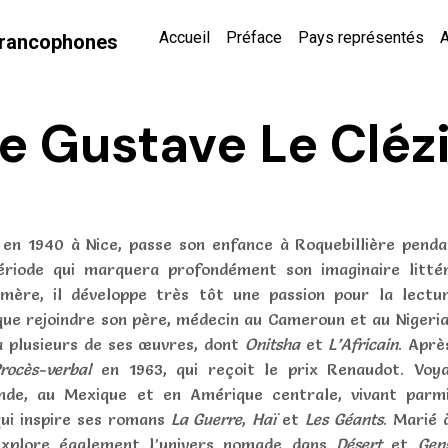
Accueil
Préface
Pays représentés
A
 Francophones
e Gustave Le Cléz
 en 1940 à Nice, passe son enfance à Roquebillière penda
riode qui marquera profondément son imaginaire littér
ère, il développe très tôt une passion pour la lectu
rique rejoindre son père, médecin au Cameroun et au Nigeria
a plusieurs de ses œuvres, dont
Onitsha
et
L’Africain
. Aprè
rocès-verbal
en 1963, qui reçoit le prix Renaudot. Voy
lande, au Mexique et en Amérique centrale, vivant parm
ui inspire ses romans
La Guerre
,
Haï
et
Les Géants
. Marié 
 explore également l’univers nomade dans
Désert
et
Gen