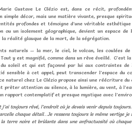
Marie Gustave Le Clézio est, dans ce récit, profondém
 simple décor, mais une matière vivante, presque spiritue
entités profondes et témoigne d’une véritable esthétique d
son ou un isolement géographique, devient un
espace de l
la réalité glauque de la mort, de la ségrégation.
ents naturels — la mer, le ciel, le volcan, les coulées de
. Tout y est
magnifié
, comme dans un rêve éveillé. C’est la
 du soleil et qui est façonné par lui aux contraintes de
nitié sensible à cet appel, peut transcender l’espace du
ce naturel chez Le Clézio propose ainsi une réécriture du
ut prêter attention au
silence, à la lumière, au vent, à l’ea
s un rapport contemplatif et presque mystique avec l’envir
nt j’ai toujours rêvé, l’endroit où je devais venir depuis toujo
arcelle chaque détail…Je ressens toujours le même vertige je 
ur la terre noire et brûlante dans une anfractuosité où chaq